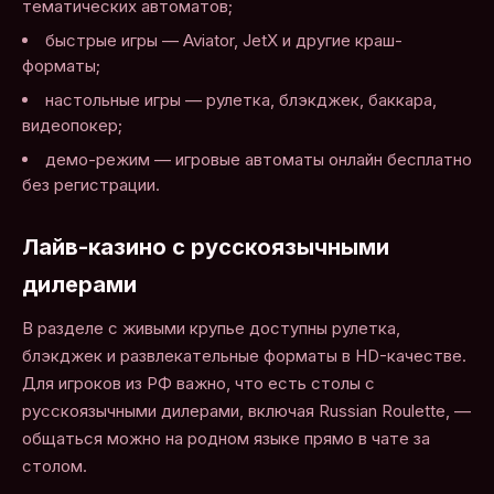
тематических автоматов;
быстрые игры — Aviator, JetX и другие краш-
форматы;
настольные игры — рулетка, блэкджек, баккара,
видеопокер;
демо-режим — игровые автоматы онлайн бесплатно
без регистрации.
Лайв-казино с русскоязычными
дилерами
В разделе с живыми крупье доступны рулетка,
блэкджек и развлекательные форматы в HD-качестве.
Для игроков из РФ важно, что есть столы с
русскоязычными дилерами, включая Russian Roulette, —
общаться можно на родном языке прямо в чате за
столом.