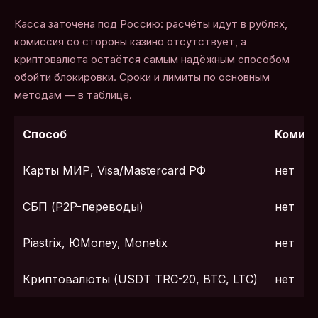
Касса заточена под Россию: расчёты идут в рублях,
комиссия со стороны казино отсутствует, а
криптовалюта остаётся самым надёжным способом
обойти блокировки. Сроки и лимиты по основным
методам — в таблице.
Способ
Комис
Карты МИР, Visa/Mastercard РФ
нет
СБП (P2P-переводы)
нет
Piastrix, ЮMoney, Monetix
нет
Криптовалюты (USDT TRC-20, BTC, LTC)
нет