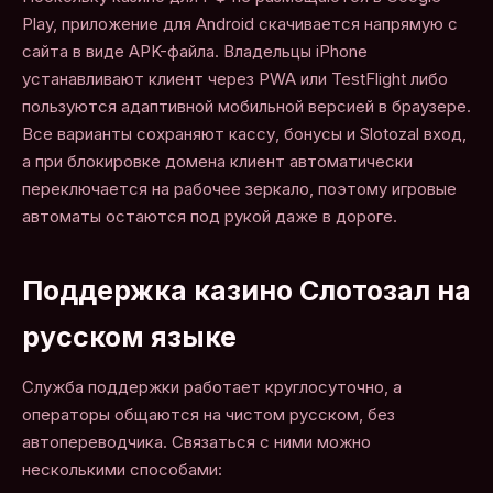
Play, приложение для Android скачивается напрямую с
сайта в виде APK-файла. Владельцы iPhone
устанавливают клиент через PWA или TestFlight либо
пользуются адаптивной мобильной версией в браузере.
Все варианты сохраняют кассу, бонусы и Slotozal вход,
а при блокировке домена клиент автоматически
переключается на рабочее зеркало, поэтому игровые
автоматы остаются под рукой даже в дороге.
Поддержка казино Слотозал на
русском языке
Служба поддержки работает круглосуточно, а
операторы общаются на чистом русском, без
автопереводчика. Связаться с ними можно
несколькими способами: