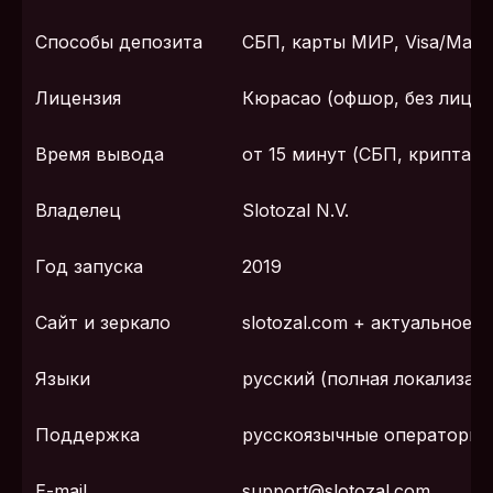
Способы депозита
СБП, карты МИР, Visa/Maste
Лицензия
Кюрасао (офшор, без лице
Время вывода
от 15 минут (СБП, крипта) 
Владелец
Slotozal N.V.
Год запуска
2019
Сайт и зеркало
slotozal.com + актуальное 
Языки
русский (полная локализаци
Поддержка
русскоязычные операторы, 
E-mail
support@slotozal.com