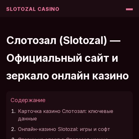
SLOTOZAL CASINO
Слотозал (Slotozal) —
Официальный сайт и
зеркало онлайн казино
Содержание
Карточка казино Слотозал: ключевые
данные
Онлайн-казино Slotozal: игры и софт