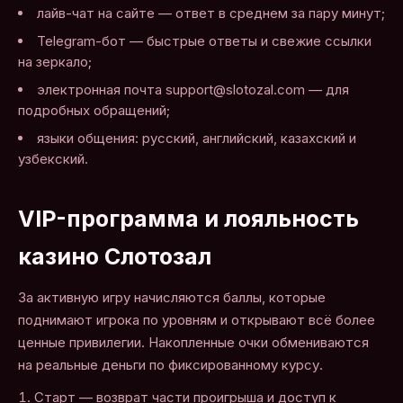
лайв-чат на сайте — ответ в среднем за пару минут;
Telegram-бот — быстрые ответы и свежие ссылки
на зеркало;
электронная почта
support@slotozal.com
— для
подробных обращений;
языки общения: русский, английский, казахский и
узбекский.
VIP-программа и лояльность
казино Слотозал
За активную игру начисляются баллы, которые
поднимают игрока по уровням и открывают всё более
ценные привилегии. Накопленные очки обмениваются
на реальные деньги по фиксированному курсу.
Старт — возврат части проигрыша и доступ к