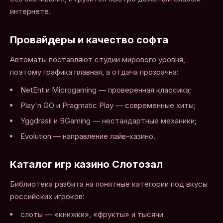
интернете.
Провайдеры и качество софта
Автоматы поставляют студии мирового уровня,
поэтому графика плавная, а отдача прозрачна:
NetEnt и Microgaming — проверенная классика;
Play'n GO и Pragmatic Play — современные хиты;
Yggdrasil и BGaming — нестандартные механики;
Evolution — направление лайв-казино.
Каталог игр казино Слотозал
Библиотека разбита на понятные категории под вкусы
российских игроков:
слоты — «книжки», «фрукты» и тысячи