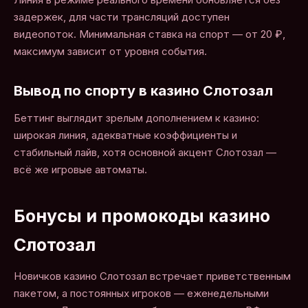
задержек, для части трансляций доступен
видеопоток. Минимальная ставка на спорт — от 20 ₽,
максимум зависит от уровня события.
Вывод по спорту в казино Слотозал
Беттинг выглядит зрелым дополнением к казино:
широкая линия, адекватные коэффициенты и
стабильный лайв, хотя основной акцент Слотозал —
всё же игровые автоматы.
Бонусы и промокоды казино
Слотозал
Новичков казино Слотозал встречает приветственным
пакетом, а постоянных игроков — еженедельными