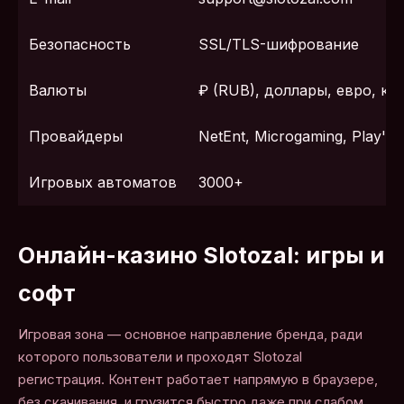
Безопасность
SSL/TLS-шифрование
Валюты
₽ (RUB), доллары, евро, к
Провайдеры
NetEnt, Microgaming, Play'n 
Игровых автоматов
3000+
Онлайн-казино Slotozal: игры и
софт
Игровая зона — основное направление бренда, ради
которого пользователи и проходят Slotozal
регистрация. Контент работает напрямую в браузере,
без скачивания, и грузится быстро даже при слабом