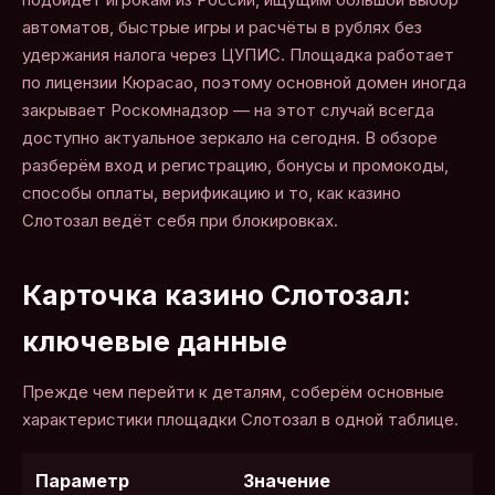
автоматов, быстрые игры и расчёты в рублях без
удержания налога через ЦУПИС. Площадка работает
по лицензии Кюрасао, поэтому основной домен иногда
закрывает Роскомнадзор — на этот случай всегда
доступно актуальное зеркало на сегодня. В обзоре
разберём вход и регистрацию, бонусы и промокоды,
способы оплаты, верификацию и то, как казино
Слотозал ведёт себя при блокировках.
Карточка казино Слотозал:
ключевые данные
Прежде чем перейти к деталям, соберём основные
характеристики площадки Слотозал в одной таблице.
Параметр
Значение